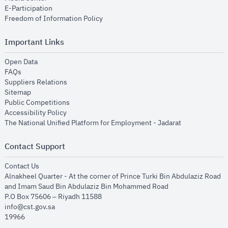
opens in new window
E-Participation
opens in new window
Freedom of Information Policy
Important Links
opens in new window
Open Data
opens in new window
FAQs
opens in new window
Suppliers Relations
opens in new window
Sitemap
opens in new window
Public Competitions
opens in new window
Accessibility Policy
opens in new
The National Unified Platform for Employment - Jadarat
Contact Support
opens in new window
Contact Us
Alnakheel Quarter - At the corner of Prince Turki Bin Abdulaziz Road
and Imam Saud Bin Abdulaziz Bin Mohammed Road​
P.O Box 75606 – Riyadh 11588
info@cst.gov.sa
19966