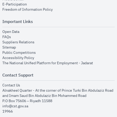
opens in new window
E-Participation
opens in new window
Freedom of Information Policy
Important Links
opens in new window
Open Data
opens in new window
FAQs
opens in new window
Suppliers Relations
opens in new window
Sitemap
opens in new window
Public Competitions
opens in new window
Accessibility Policy
opens in new
The National Unified Platform for Employment - Jadarat
Contact Support
opens in new window
Contact Us
Alnakheel Quarter - At the corner of Prince Turki Bin Abdulaziz Road
and Imam Saud Bin Abdulaziz Bin Mohammed Road​
P.O Box 75606 – Riyadh 11588
info@cst.gov.sa
19966