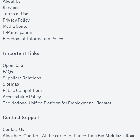
opens in new window
About Us
opens in new window
Services
opens in new window
Terms of Use
opens in new window
Privacy Policy
opens in new window
Media Center
opens in new window
E-Participation
opens in new window
Freedom of Information Policy
Important Links
opens in new window
Open Data
opens in new window
FAQs
opens in new window
Suppliers Relations
opens in new window
Sitemap
opens in new window
Public Competitions
opens in new window
Accessibility Policy
opens in new
The National Unified Platform for Employment - Jadarat
Contact Support
opens in new window
Contact Us
Alnakheel Quarter - At the corner of Prince Turki Bin Abdulaziz Road