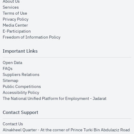
opens in new window
About Us
opens in new window
Services
opens in new window
Terms of Use
opens in new window
Privacy Policy
opens in new window
Media Center
opens in new window
E-Participation
opens in new window
Freedom of Information Policy
Important Links
opens in new window
Open Data
opens in new window
FAQs
opens in new window
Suppliers Relations
opens in new window
Sitemap
opens in new window
Public Competitions
opens in new window
Accessibility Policy
opens in new
The National Unified Platform for Employment - Jadarat
Contact Support
opens in new window
Contact Us
Alnakheel Quarter - At the corner of Prince Turki Bin Abdulaziz Road