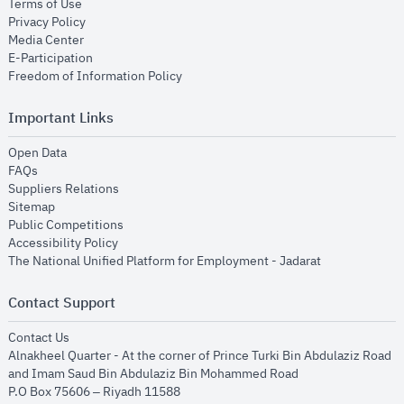
opens in new window
Terms of Use
opens in new window
Privacy Policy
opens in new window
Media Center
opens in new window
E-Participation
opens in new window
Freedom of Information Policy
Important Links
opens in new window
Open Data
opens in new window
FAQs
opens in new window
Suppliers Relations
opens in new window
Sitemap
opens in new window
Public Competitions
opens in new window
Accessibility Policy
opens in new
The National Unified Platform for Employment - Jadarat
Contact Support
opens in new window
Contact Us
Alnakheel Quarter - At the corner of Prince Turki Bin Abdulaziz Road
and Imam Saud Bin Abdulaziz Bin Mohammed Road​
P.O Box 75606 – Riyadh 11588