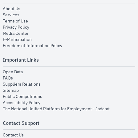
opens in new window
About Us
opens in new window
Services
opens in new window
Terms of Use
opens in new window
Privacy Policy
opens in new window
Media Center
opens in new window
E-Participation
opens in new window
Freedom of Information Policy
Important Links
opens in new window
Open Data
opens in new window
FAQs
opens in new window
Suppliers Relations
opens in new window
Sitemap
opens in new window
Public Competitions
opens in new window
Accessibility Policy
opens in new
The National Unified Platform for Employment - Jadarat
Contact Support
opens in new window
Contact Us