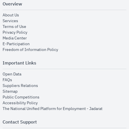
Overview
opens in new window
About Us
opens in new window
Services
opens in new window
Terms of Use
opens in new window
Privacy Policy
opens in new window
Media Center
opens in new window
E-Participation
opens in new window
Freedom of Information Policy
Important Links
opens in new window
Open Data
opens in new window
FAQs
opens in new window
Suppliers Relations
opens in new window
Sitemap
opens in new window
Public Competitions
opens in new window
Accessibility Policy
opens in new
The National Unified Platform for Employment - Jadarat
Contact Support