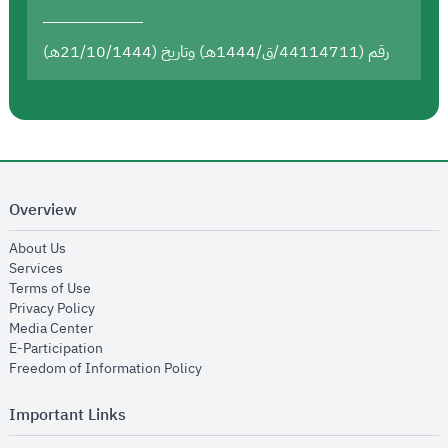
رقم (44114711/ق/1444هـ) وتاريخ (21/10/1444هـ)
Overview
opens in new window
About Us
opens in new window
Services
opens in new window
Terms of Use
opens in new window
Privacy Policy
opens in new window
Media Center
opens in new window
E-Participation
opens in new window
Freedom of Information Policy
Important Links