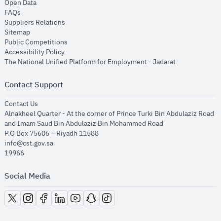
opens in new window
Open Data
opens in new window
FAQs
opens in new window
Suppliers Relations
opens in new window
Sitemap
opens in new window
Public Competitions
opens in new window
Accessibility Policy
opens in new
The National Unified Platform for Employment - Jadarat
Contact Support
opens in new window
Contact Us
Alnakheel Quarter - At the corner of Prince Turki Bin Abdulaziz Road
and Imam Saud Bin Abdulaziz Bin Mohammed Road​
P.O Box 75606 – Riyadh 11588
info@cst.gov.sa
19966
Social Media
opens in new window
opens in new window
opens in new window
opens in new window
opens in new window
opens in new window
opens in new window