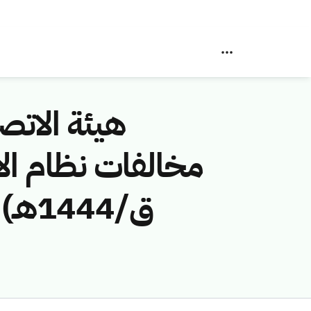
هيئة الاتصا
ق/44