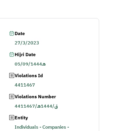
Date
27/3/2023
Hijri Date
05/09/1444هـ
Violations Id
4411467
Violations Number
4411467/ق/1444هـ
Entity
Individuals - Companies -