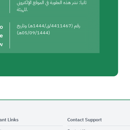
ثانيا: نشر هذه العقوبة في الموقع الإلكتروني
للهيئة.
to
رقم (4411467/ق/1444هـ) وتاريخ
(05/09/1444هـ)
he
w
ant Links
Contact Support