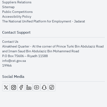
opens in new window
Suppliers Relations
opens in new window
Sitemap
opens in new window
Public Competitions
opens in new window
Accessibility Policy
opens in new
The National Unified Platform for Employment - Jadarat
Contact Support
opens in new window
Contact Us
Alnakheel Quarter - At the corner of Prince Turki Bin Abdulaziz Road
and Imam Saud Bin Abdulaziz Bin Mohammed Road​
P.O Box 75606 – Riyadh 11588
info@cst.gov.sa
19966
Social Media
opens in new window
opens in new window
opens in new window
opens in new window
opens in new window
opens in new window
opens in new window