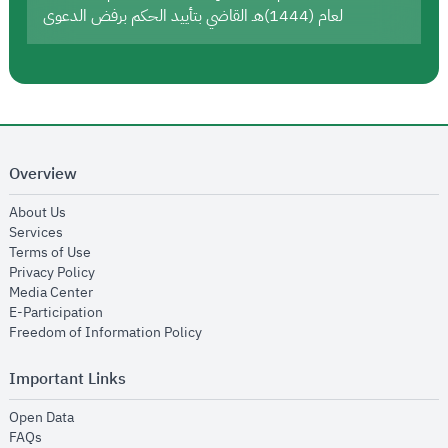
لعام (1444)هـ القاضي بتأييد الحكم برفض الدعوى
Overview
opens in new window
About Us
opens in new window
Services
opens in new window
Terms of Use
opens in new window
Privacy Policy
opens in new window
Media Center
opens in new window
E-Participation
opens in new window
Freedom of Information Policy
Important Links
opens in new window
Open Data
opens in new window
FAQs