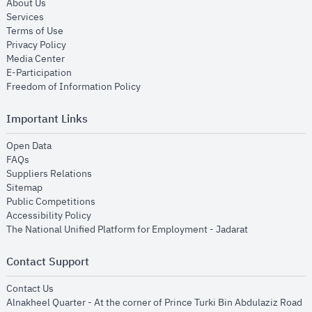
opens in new window
About Us
opens in new window
Services
opens in new window
Terms of Use
opens in new window
Privacy Policy
opens in new window
Media Center
opens in new window
E-Participation
opens in new window
Freedom of Information Policy
Important Links
opens in new window
Open Data
opens in new window
FAQs
opens in new window
Suppliers Relations
opens in new window
Sitemap
opens in new window
Public Competitions
opens in new window
Accessibility Policy
opens in new
The National Unified Platform for Employment - Jadarat
Contact Support
opens in new window
Contact Us
Alnakheel Quarter - At the corner of Prince Turki Bin Abdulaziz Road