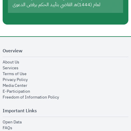
لعام (1444)هـ القاضي بتأييد الحكم برفض الدعوى
Overview
opens in new window
About Us
opens in new window
Services
opens in new window
Terms of Use
opens in new window
Privacy Policy
opens in new window
Media Center
opens in new window
E-Participation
opens in new window
Freedom of Information Policy
Important Links
opens in new window
Open Data
opens in new window
FAQs