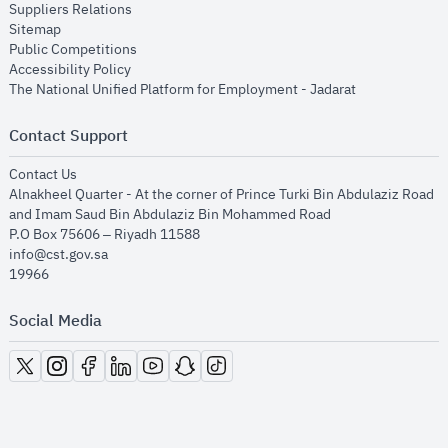
opens in new window
Suppliers Relations
opens in new window
Sitemap
opens in new window
Public Competitions
opens in new window
Accessibility Policy
opens in new
The National Unified Platform for Employment - Jadarat
Contact Support
opens in new window
Contact Us
Alnakheel Quarter - At the corner of Prince Turki Bin Abdulaziz Road
and Imam Saud Bin Abdulaziz Bin Mohammed Road​
P.O Box 75606 – Riyadh 11588
info@cst.gov.sa
19966
Social Media
opens in new window
opens in new window
opens in new window
opens in new window
opens in new window
opens in new window
opens in new window