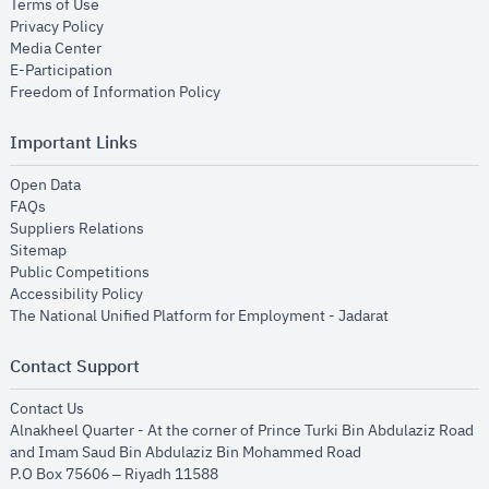
opens in new window
Terms of Use
opens in new window
Privacy Policy
opens in new window
Media Center
opens in new window
E-Participation
opens in new window
Freedom of Information Policy
Important Links
opens in new window
Open Data
opens in new window
FAQs
opens in new window
Suppliers Relations
opens in new window
Sitemap
opens in new window
Public Competitions
opens in new window
Accessibility Policy
opens in new
The National Unified Platform for Employment - Jadarat
Contact Support
opens in new window
Contact Us
Alnakheel Quarter - At the corner of Prince Turki Bin Abdulaziz Road
and Imam Saud Bin Abdulaziz Bin Mohammed Road​
P.O Box 75606 – Riyadh 11588