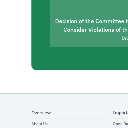
Decision of the Committee 
Consider Violations of t
la
Overview
Import
opens in new window
About Us
Open Da