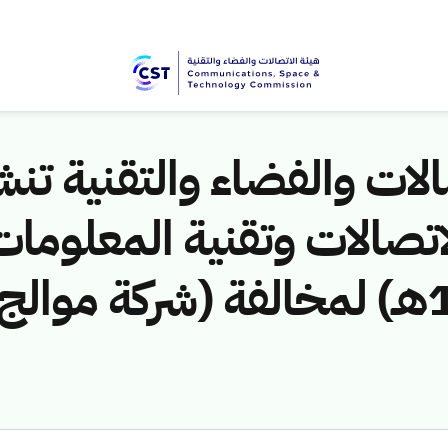
لات والفضاء والتقنية تنشر
ق/1444هـ) لمخالفة (شركة مو