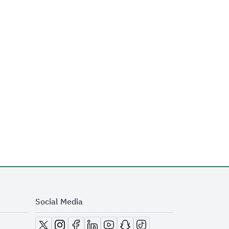
Social Media
opens in new window
opens in new window
opens in new window
opens in new window
opens in new window
opens in new window
opens in new window