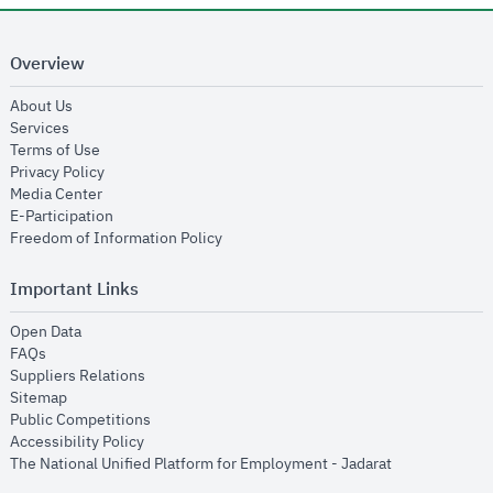
Overview
opens in new window
About Us
opens in new window
Services
opens in new window
Terms of Use
opens in new window
Privacy Policy
opens in new window
Media Center
opens in new window
E-Participation
opens in new window
Freedom of Information Policy
Important Links
opens in new window
Open Data
opens in new window
FAQs
opens in new window
Suppliers Relations
opens in new window
Sitemap
opens in new window
Public Competitions
opens in new window
Accessibility Policy
opens in new
The National Unified Platform for Employment - Jadarat