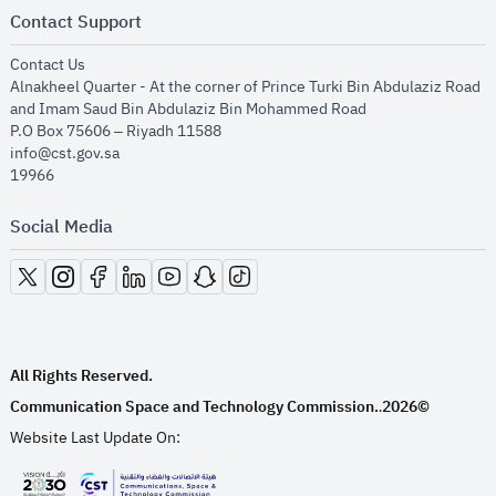
Contact Support
opens in new window
Contact Us
Alnakheel Quarter - At the corner of Prince Turki Bin Abdulaziz Road
and Imam Saud Bin Abdulaziz Bin Mohammed Road​
P.O Box 75606 – Riyadh 11588
info@cst.gov.sa
19966
Social Media
opens in new window
opens in new window
opens in new window
opens in new window
opens in new window
opens in new window
opens in new window
All Rights Reserved.
Communication Space and Technology Commission.
2026©
.
Website Last Update On: