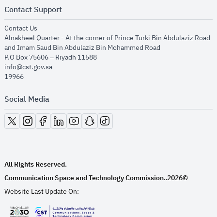
Contact Support
opens in new window
Contact Us
Alnakheel Quarter - At the corner of Prince Turki Bin Abdulaziz Road
and Imam Saud Bin Abdulaziz Bin Mohammed Road​
P.O Box 75606 – Riyadh 11588
info@cst.gov.sa
19966
Social Media
opens in new window
opens in new window
opens in new window
opens in new window
opens in new window
opens in new window
opens in new window
All Rights Reserved.
Communication Space and Technology Commission.
2026©
.
Website Last Update On: