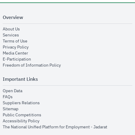
Overview
opens in new window
About Us
opens in new window
Services
opens in new window
Terms of Use
opens in new window
Privacy Policy
opens in new window
Media Center
opens in new window
E-Participation
opens in new window
Freedom of Information Policy
Important Links
opens in new window
Open Data
opens in new window
FAQs
opens in new window
Suppliers Relations
opens in new window
Sitemap
opens in new window
Public Competitions
opens in new window
Accessibility Policy
opens in new
The National Unified Platform for Employment - Jadarat