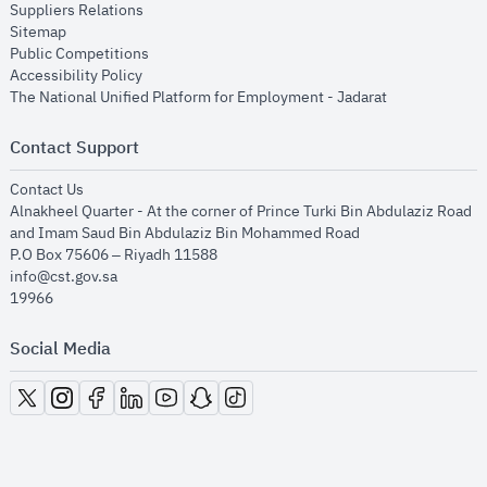
opens in new window
Suppliers Relations
opens in new window
Sitemap
opens in new window
Public Competitions
opens in new window
Accessibility Policy
opens in new
The National Unified Platform for Employment - Jadarat
Contact Support
opens in new window
Contact Us
Alnakheel Quarter - At the corner of Prince Turki Bin Abdulaziz Road
and Imam Saud Bin Abdulaziz Bin Mohammed Road​
P.O Box 75606 – Riyadh 11588
info@cst.gov.sa
19966
Social Media
opens in new window
opens in new window
opens in new window
opens in new window
opens in new window
opens in new window
opens in new window