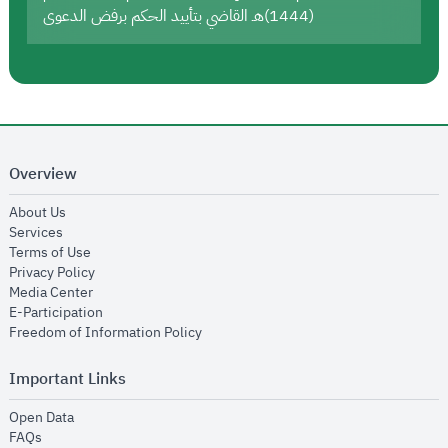
(1444)هـ القاضي بتأييد الحكم برفض الدعوى
Overview
opens in new window
About Us
opens in new window
Services
opens in new window
Terms of Use
opens in new window
Privacy Policy
opens in new window
Media Center
opens in new window
E-Participation
opens in new window
Freedom of Information Policy
Important Links
opens in new window
Open Data
opens in new window
FAQs