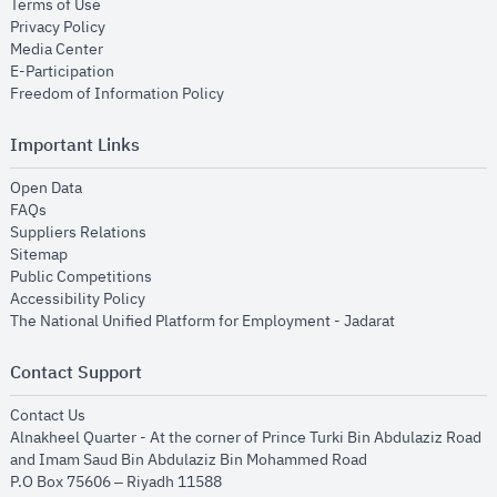
opens in new window
Terms of Use
opens in new window
Privacy Policy
opens in new window
Media Center
opens in new window
E-Participation
opens in new window
Freedom of Information Policy
Important Links
opens in new window
Open Data
opens in new window
FAQs
opens in new window
Suppliers Relations
opens in new window
Sitemap
opens in new window
Public Competitions
opens in new window
Accessibility Policy
opens in new
The National Unified Platform for Employment - Jadarat
Contact Support
opens in new window
Contact Us
Alnakheel Quarter - At the corner of Prince Turki Bin Abdulaziz Road
and Imam Saud Bin Abdulaziz Bin Mohammed Road​
P.O Box 75606 – Riyadh 11588