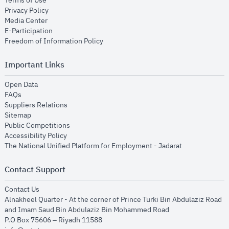
Terms of Use
opens in new window
Privacy Policy
opens in new window
Media Center
opens in new window
E-Participation
opens in new window
Freedom of Information Policy
Important Links
opens in new window
Open Data
opens in new window
FAQs
opens in new window
Suppliers Relations
opens in new window
Sitemap
opens in new window
Public Competitions
opens in new window
Accessibility Policy
opens in new
The National Unified Platform for Employment - Jadarat
Contact Support
opens in new window
Contact Us
Alnakheel Quarter - At the corner of Prince Turki Bin Abdulaziz Road
and Imam Saud Bin Abdulaziz Bin Mohammed Road​
P.O Box 75606 – Riyadh 11588