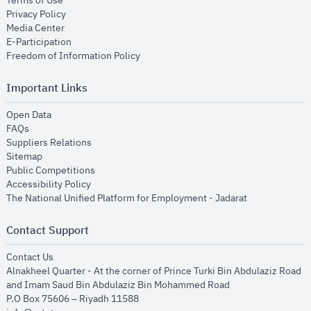
Terms of Use
opens in new window
Privacy Policy
opens in new window
Media Center
opens in new window
E-Participation
opens in new window
Freedom of Information Policy
Important Links
opens in new window
Open Data
opens in new window
FAQs
opens in new window
Suppliers Relations
opens in new window
Sitemap
opens in new window
Public Competitions
opens in new window
Accessibility Policy
opens in new
The National Unified Platform for Employment - Jadarat
Contact Support
opens in new window
Contact Us
Alnakheel Quarter - At the corner of Prince Turki Bin Abdulaziz Road
and Imam Saud Bin Abdulaziz Bin Mohammed Road​
P.O Box 75606 – Riyadh 11588