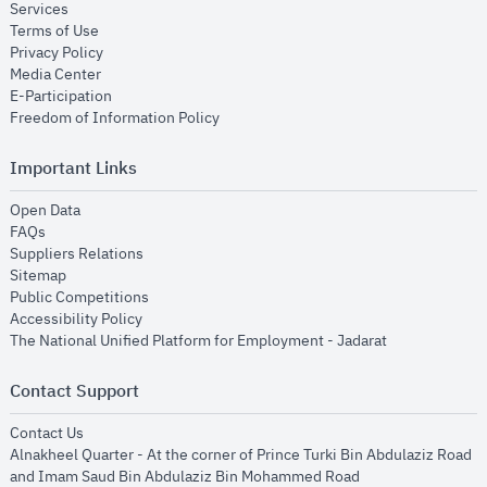
opens in new window
Services
opens in new window
Terms of Use
opens in new window
Privacy Policy
opens in new window
Media Center
opens in new window
E-Participation
opens in new window
Freedom of Information Policy
Important Links
opens in new window
Open Data
opens in new window
FAQs
opens in new window
Suppliers Relations
opens in new window
Sitemap
opens in new window
Public Competitions
opens in new window
Accessibility Policy
opens in new
The National Unified Platform for Employment - Jadarat
Contact Support
opens in new window
Contact Us
Alnakheel Quarter - At the corner of Prince Turki Bin Abdulaziz Road
and Imam Saud Bin Abdulaziz Bin Mohammed Road​