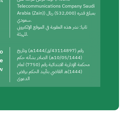
t
Telecommunications Company Saudi
Arabia (Zain)) بمبلغ قدره (532,000) ريال
سعودي.
ثانيا: نشر هذه العقوبة في الموقع الإلكتروني
للهيئة.
to
رقم (43114897/ق/1444هـ) وتاريخ
(10/05/1444هـ) الصادر بشأنه حكم
he
محكمة الإدارية الابتدائية رقم (7750) لعام
w
(1444)هـ القاضي بتأييد الحكم برفض
الدعوى