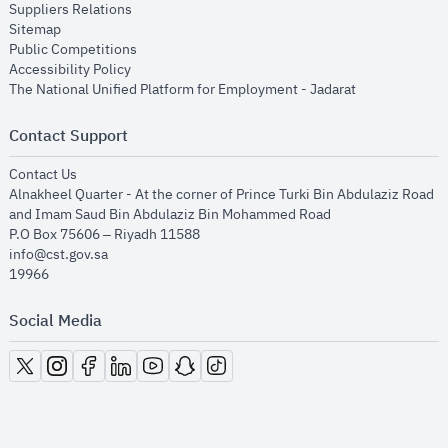
opens in new window
Suppliers Relations
opens in new window
Sitemap
opens in new window
Public Competitions
opens in new window
Accessibility Policy
opens in new
The National Unified Platform for Employment - Jadarat
Contact Support
opens in new window
Contact Us
Alnakheel Quarter - At the corner of Prince Turki Bin Abdulaziz Road
and Imam Saud Bin Abdulaziz Bin Mohammed Road​
P.O Box 75606 – Riyadh 11588
info@cst.gov.sa
19966
Social Media
opens in new window
opens in new window
opens in new window
opens in new window
opens in new window
opens in new window
opens in new window