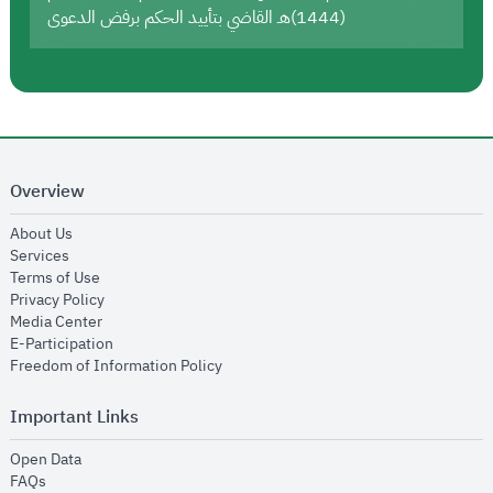
(1444)هـ القاضي بتأييد الحكم برفض الدعوى
Overview
opens in new window
About Us
opens in new window
Services
opens in new window
Terms of Use
opens in new window
Privacy Policy
opens in new window
Media Center
opens in new window
E-Participation
opens in new window
Freedom of Information Policy
Important Links
opens in new window
Open Data
opens in new window
FAQs