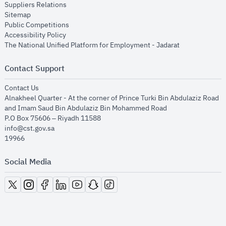
opens in new window
Suppliers Relations
opens in new window
Sitemap
opens in new window
Public Competitions
opens in new window
Accessibility Policy
opens in new
The National Unified Platform for Employment - Jadarat
Contact Support
opens in new window
Contact Us
Alnakheel Quarter - At the corner of Prince Turki Bin Abdulaziz Road
and Imam Saud Bin Abdulaziz Bin Mohammed Road​
P.O Box 75606 – Riyadh 11588
info@cst.gov.sa
19966
Social Media
opens in new window
opens in new window
opens in new window
opens in new window
opens in new window
opens in new window
opens in new window