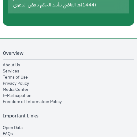
(1444)هـ القاضي بتأييد الحكم برفض الدعوى
Overview
opens in new window
About Us
opens in new window
Services
opens in new window
Terms of Use
opens in new window
Privacy Policy
opens in new window
Media Center
opens in new window
E-Participation
opens in new window
Freedom of Information Policy
Important Links
opens in new window
Open Data
opens in new window
FAQs