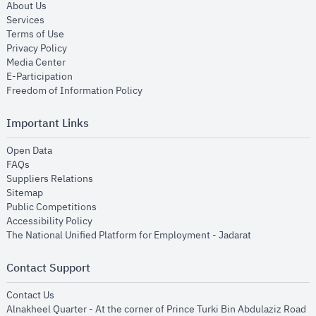
opens in new window
About Us
opens in new window
Services
opens in new window
Terms of Use
opens in new window
Privacy Policy
opens in new window
Media Center
opens in new window
E-Participation
opens in new window
Freedom of Information Policy
Important Links
opens in new window
Open Data
opens in new window
FAQs
opens in new window
Suppliers Relations
opens in new window
Sitemap
opens in new window
Public Competitions
opens in new window
Accessibility Policy
opens in new
The National Unified Platform for Employment - Jadarat
Contact Support
opens in new window
Contact Us
Alnakheel Quarter - At the corner of Prince Turki Bin Abdulaziz Road