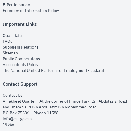
opens in new window
E-Participation
opens in new window
Freedom of Information Policy
Important Links
opens in new window
Open Data
opens in new window
FAQs
opens in new window
Suppliers Relations
opens in new window
Sitemap
opens in new window
Public Competitions
opens in new window
Accessibility Policy
opens in new
The National Unified Platform for Employment - Jadarat
Contact Support
opens in new window
Contact Us
Alnakheel Quarter - At the corner of Prince Turki Bin Abdulaziz Road
and Imam Saud Bin Abdulaziz Bin Mohammed Road​
P.O Box 75606 – Riyadh 11588
info@cst.gov.sa
19966