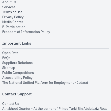
opens in new window
About Us
opens in new window
Services
opens in new window
Terms of Use
opens in new window
Privacy Policy
opens in new window
Media Center
opens in new window
E-Participation
opens in new window
Freedom of Information Policy
Important Links
opens in new window
Open Data
opens in new window
FAQs
opens in new window
Suppliers Relations
opens in new window
Sitemap
opens in new window
Public Competitions
opens in new window
Accessibility Policy
opens in new
The National Unified Platform for Employment - Jadarat
Contact Support
opens in new window
Contact Us
Alnakheel Quarter - At the corner of Prince Turki Bin Abdulaziz Road