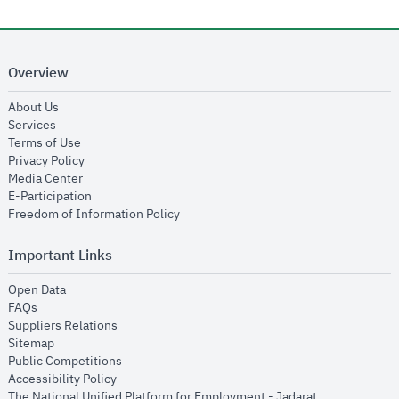
Overview
opens in new window
About Us
opens in new window
Services
opens in new window
Terms of Use
opens in new window
Privacy Policy
opens in new window
Media Center
opens in new window
E-Participation
opens in new window
Freedom of Information Policy
Important Links
opens in new window
Open Data
opens in new window
FAQs
opens in new window
Suppliers Relations
opens in new window
Sitemap
opens in new window
Public Competitions
opens in new window
Accessibility Policy
opens in new
The National Unified Platform for Employment - Jadarat