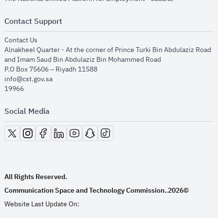
Contact Support
opens in new window
Contact Us
Alnakheel Quarter - At the corner of Prince Turki Bin Abdulaziz Road
and Imam Saud Bin Abdulaziz Bin Mohammed Road​
P.O Box 75606 – Riyadh 11588
info@cst.gov.sa
19966
Social Media
opens in new window
opens in new window
opens in new window
opens in new window
opens in new window
opens in new window
opens in new window
All Rights Reserved.
Communication Space and Technology Commission.
2026©
.
Website Last Update On: