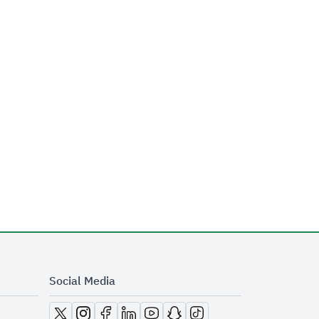
Social Media
opens in new window
opens in new window
opens in new window
opens in new window
opens in new window
opens in new window
opens in new window