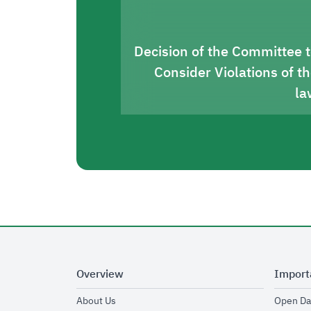
Decision of the Committee 
Consider Violations of t
la
Overview
Import
opens in new window
About Us
Open Da