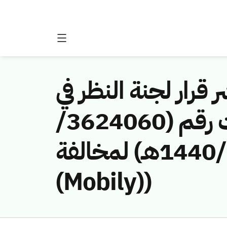
 قرار لجنة النظر في
مخالفات نظام الاتصالات وتقنية المعلومات رقم (3624060/
ق/1440هـ) لمخالفة (Etihad Etisalat Company
(Mobily))