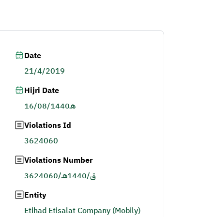
Date
21/4/2019
Hijri Date
16/08/1440هـ
Violations Id
3624060
Violations Number
3624060/ق/1440هـ
Entity
Etihad Etisalat Company (Mobily)