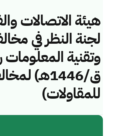
هيئة الاتصالات والف
لجنة النظر في مخال
ق/1446هـ) ل
للمقاولات)