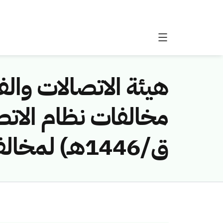
هيئة الاتصالات والفض
ق/1446هـ) لمخالفة (شركة الحمزي للمقاولات)