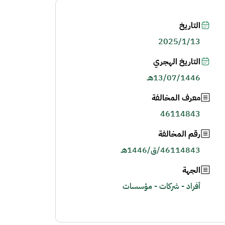
التاريخ
2025/1/13
التاريخ الهجري
13/07/1446هـ
معرف المخالفة
46114843
رقم المخالفة
46114843/ق/1446هـ
الجهة
أفراد - شركات - مؤسسات