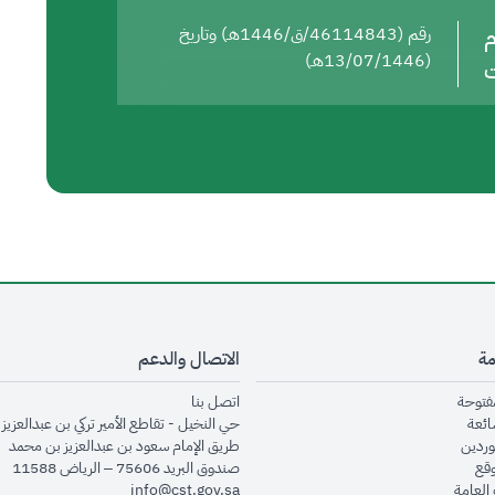
م
رقم (46114843/ق/1446هـ) وتاريخ
(13/07/1446هـ)
ت
مة
الاتصال والدعم
opens in new window
opens in new window
مفتوحة
اتصل بنا
opens in new window
ائعة
حي النخيل - تقاطع الأمير تركي بن عبدالعزيز 
opens in new window
وردين
طريق الإمام سعود بن عبدالعزيز بن محمد
opens in new window
وقع
صندوق البريد 75606 – الرياض 11588
opens in new window
العامة
info@cst.gov.sa