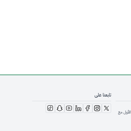
تابعنا على
opens in new window
opens in new window
opens in new window
opens in new window
opens in new window
opens in new window
opens in new window
الأول مع