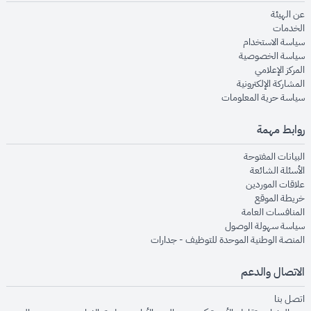
opens in new window
عن الهيئة
opens in new window
الخدمات
opens in new window
سياسة الاستخدام
opens in new window
سياسة الخصوصية
opens in new window
المركز الإعلامي
opens in new window
المشاركة الإلكترونية
opens in new window
سياسة حرية المعلومات
روابط مهمة
opens in new window
البيانات المفتوحة
opens in new window
الأسئلة الشائعة
opens in new window
علاقات الموردين
opens in new window
خريطة الموقع
opens in new window
المنافسات العامة
opens in new window
سياسة سهولة الوصول
opens in new window
المنصة الوطنية الموحدة للتوظيف - جدارات
الاتصال والدعم
opens in new window
اتصل بنا