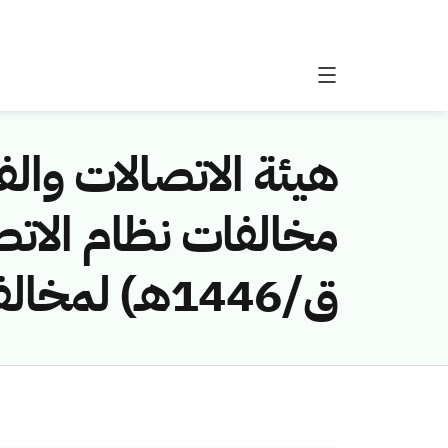
هيئة الاتصالات والفض
ق/1446هـ) لمخالفة (الشركه التضامنيه للأعمار والتجاره)