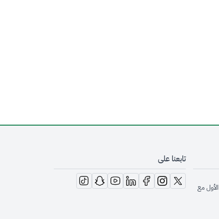
تابعنا على
opens in new window
opens in new window
opens in new window
opens in new window
opens in new window
opens in new window
opens in new window
الأول مع