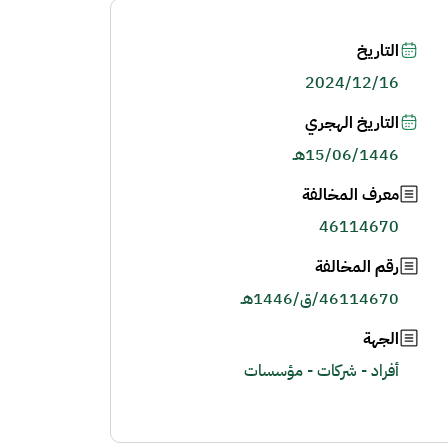
التاريخ
2024/12/16
التاريخ الهجري
15/06/1446هـ
معرف المخالفة
46114670
رقم المخالفة
46114670/ق/1446هـ
الجهة
أفراد - شركات - مؤسسات