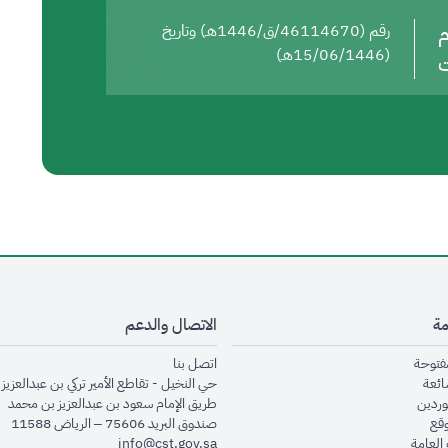
م
رقم (46114670/ق/1446هـ) وتاريخ
(15/06/1446هـ)
ت
مة
الاتصال والدعم
opens in new window
opens in new window
مفتوحة
اتصل بنا
opens in new window
ائعة
حي النخيل - تقاطع الأمير تركي بن عبدالعزيز 
opens in new window
وردين
طريق الإمام سعود بن عبدالعزيز بن محمد
opens in new window
وقع
صندوق البريد 75606 – الرياض 11588
opens in new window
العامة
info@cst.gov.sa