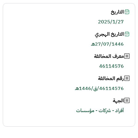
التاريخ
2025/1/27
التاريخ الهجري
27/07/1446هـ
معرف المخالفة
46114576
رقم المخالفة
46114576/ق/1446هـ
الجهة
أفراد - شركات - مؤسسات