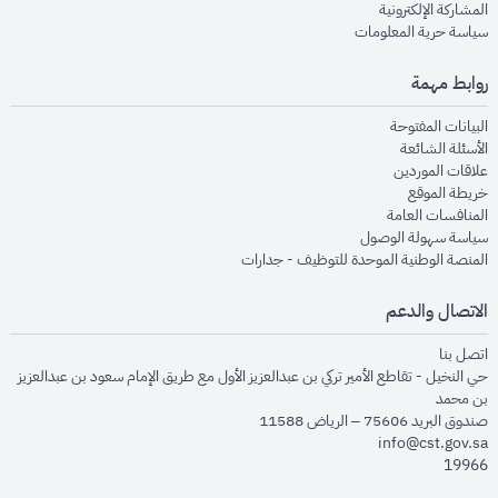
opens in new window
المشاركة الإلكترونية
opens in new window
سياسة حرية المعلومات
روابط مهمة
opens in new window
البيانات المفتوحة
opens in new window
الأسئلة الشائعة
opens in new window
علاقات الموردين
opens in new window
خريطة الموقع
opens in new window
المنافسات العامة
opens in new window
سياسة سهولة الوصول
opens in new window
المنصة الوطنية الموحدة للتوظيف - جدارات
الاتصال والدعم
opens in new window
اتصل بنا
حي النخيل - تقاطع الأمير تركي بن عبدالعزيز الأول مع طريق الإمام سعود بن عبدالعزيز
بن محمد
صندوق البريد 75606 – الرياض 11588
info@cst.gov.sa
19966