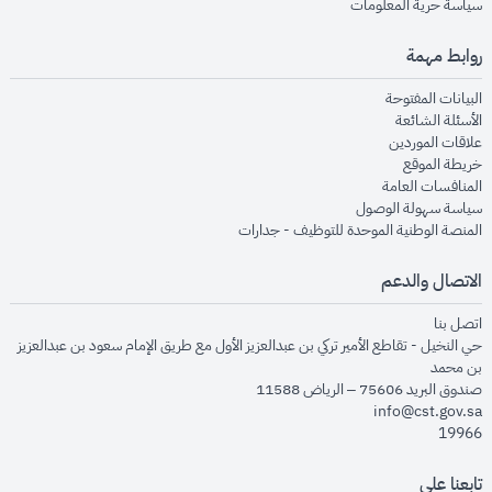
opens in new window
سياسة حرية المعلومات
روابط مهمة
opens in new window
البيانات المفتوحة
opens in new window
الأسئلة الشائعة
opens in new window
علاقات الموردين
opens in new window
خريطة الموقع
opens in new window
المنافسات العامة
opens in new window
سياسة سهولة الوصول
opens in new window
المنصة الوطنية الموحدة للتوظيف - جدارات
الاتصال والدعم
opens in new window
اتصل بنا
حي النخيل - تقاطع الأمير تركي بن عبدالعزيز الأول مع طريق الإمام سعود بن عبدالعزيز
بن محمد
صندوق البريد 75606 – الرياض 11588
info@cst.gov.sa
19966
تابعنا على