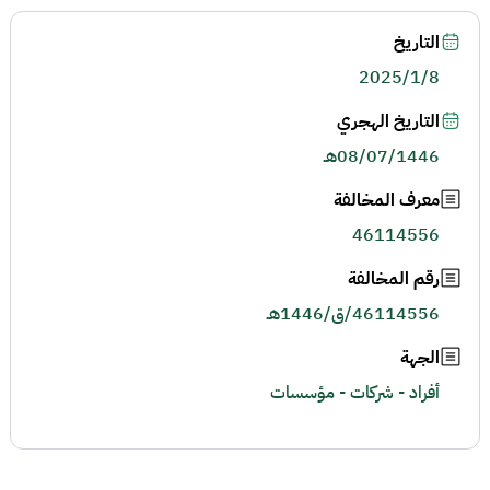
التاريخ
2025/1/8
التاريخ الهجري
08/07/1446هـ
معرف المخالفة
46114556
رقم المخالفة
46114556/ق/1446هـ
الجهة
أفراد - شركات - مؤسسات