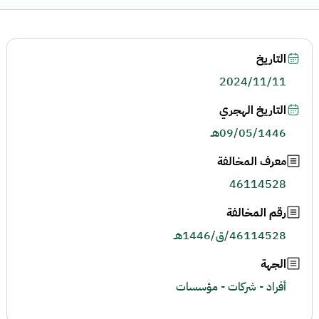
التاريخ
2024/11/11
التاريخ الهجري
09/05/1446هـ
معرف المخالفة
46114528
رقم المخالفة
46114528/ق/1446هـ
الجهة
أفراد - شركات - مؤسسات