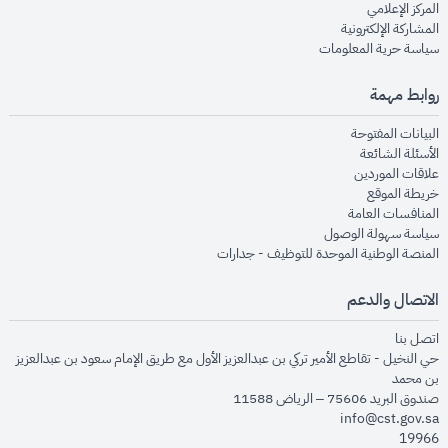
opens in new window
المركز الإعلامي
opens in new window
المشاركة الإلكترونية
opens in new window
سياسة حرية المعلومات
روابط مهمة
opens in new window
البيانات المفتوحة
opens in new window
الأسئلة الشائعة
opens in new window
علاقات الموردين
opens in new window
خريطة الموقع
opens in new window
المنافسات العامة
opens in new window
سياسة سهولة الوصول
opens in new window
المنصة الوطنية الموحدة للتوظيف - جدارات
الاتصال والدعم
opens in new window
اتصل بنا
حي النخيل - تقاطع الأمير تركي بن عبدالعزيز الأول مع طريق الإمام سعود بن عبدالعزيز
بن محمد
صندوق البريد 75606 – الرياض 11588
info@cst.gov.sa
19966