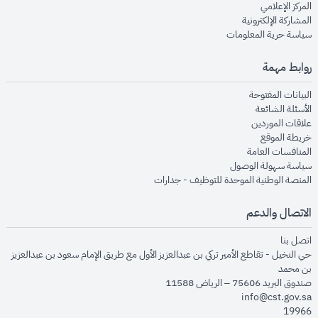
opens in new window
المركز الإعلامي
opens in new window
المشاركة الإلكترونية
opens in new window
سياسة حرية المعلومات
روابط مهمة
opens in new window
البيانات المفتوحة
opens in new window
الأسئلة الشائعة
opens in new window
علاقات الموردين
opens in new window
خريطة الموقع
opens in new window
المنافسات العامة
opens in new window
سياسة سهولة الوصول
opens in new window
المنصة الوطنية الموحدة للتوظيف - جدارات
الاتصال والدعم
opens in new window
اتصل بنا
حي النخيل - تقاطع الأمير تركي بن عبدالعزيز الأول مع طريق الإمام سعود بن عبدالعزيز
بن محمد
صندوق البريد 75606 – الرياض 11588
info@cst.gov.sa
19966