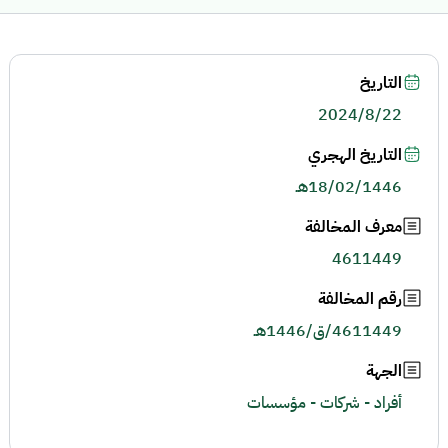
التاريخ
2024/8/22
التاريخ الهجري
18/02/1446هـ
معرف المخالفة
4611449
رقم المخالفة
4611449/ق/1446هـ
الجهة
أفراد - شركات - مؤسسات