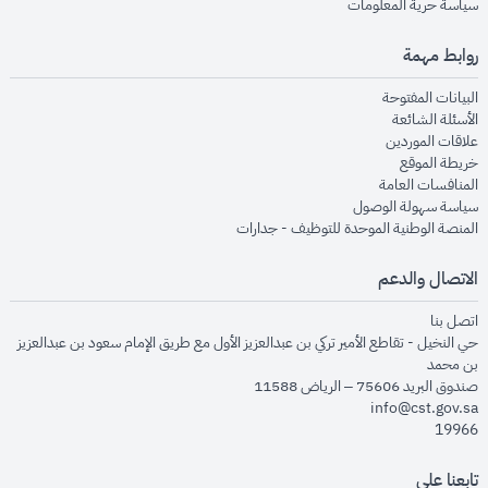
opens in new window
سياسة حرية المعلومات
روابط مهمة
opens in new window
البيانات المفتوحة
opens in new window
الأسئلة الشائعة
opens in new window
علاقات الموردين
opens in new window
خريطة الموقع
opens in new window
المنافسات العامة
opens in new window
سياسة سهولة الوصول
opens in new window
المنصة الوطنية الموحدة للتوظيف - جدارات
الاتصال والدعم
opens in new window
اتصل بنا
حي النخيل - تقاطع الأمير تركي بن عبدالعزيز الأول مع طريق الإمام سعود بن عبدالعزيز
بن محمد
صندوق البريد 75606 – الرياض 11588
info@cst.gov.sa
19966
تابعنا على