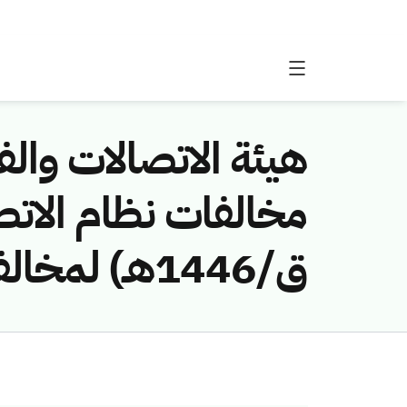
هيئة الاتصالات والفض
ق/1446هـ) لمخالفة (شركة صلت للمقاولات)