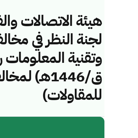
هيئة الاتصالات والف
لجنة النظر في مخال
ق/1446هـ) ل
للمقاولات)