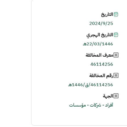
التاريخ
2024/9/25
التاريخ الهجري
22/03/1446هـ
معرف المخالفة
46114256
رقم المخالفة
46114256/ق/1446هـ
الجهة
أفراد - شركات - مؤسسات