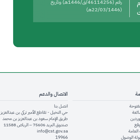
م
رقم (46114256/ق/1446هـ) وتاريخ
(22/03/1446هـ)
ت
مة
الاتصال والدعم
opens in new window
opens in new window
مفتوحة
اتصل بنا
opens in new window
ائعة
حي النخيل - تقاطع الأمير تركي بن عبدالعزيز 
opens in new window
وردين
طريق الإمام سعود بن عبدالعزيز بن محمد
opens in new window
وقع
صندوق البريد 75606 – الرياض 11588
opens in new window
العامة
info@cst.gov.sa
opens in new window
لة الوصول
19966