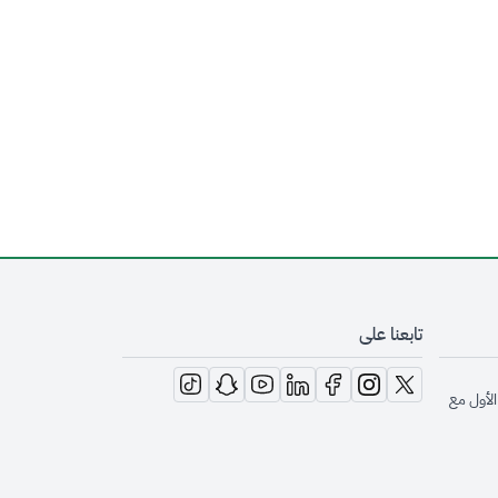
تابعنا على
opens in new window
opens in new window
opens in new window
opens in new window
opens in new window
opens in new window
opens in new window
الأول مع