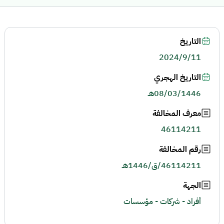
التاريخ
2024/9/11
التاريخ الهجري
08/03/1446هـ
معرف المخالفة
46114211
رقم المخالفة
46114211/ق/1446هـ
الجهة
أفراد - شركات - مؤسسات