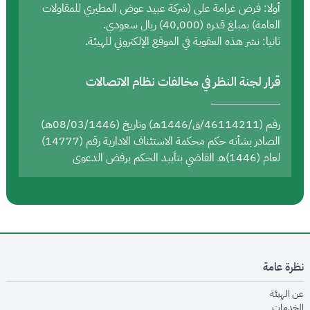
أولا: فرض غرامة على (شركة عبيد عوض المطيري للمقاولات
العامة) بمبلغ قدره (40,000) ريال سعودي.
ثانيا: نشر هذه العقوبة في الموقع الإلكتروني للهيئة.
قرار لجنة النظر في مخالفات نظام الاتصالات
رقم (46114211/ق/1446هـ) وتاريخ (08/03/1446هـ)
الصادر بشأنه حكم محكمة الاستئناف الادارية رقم (14777)
لعام (1446)هـ القاضي بتأييد الحكم برفض الدعوى
نظرة عامة
opens in new window
عن الهيئة
opens in new window
الخدمات