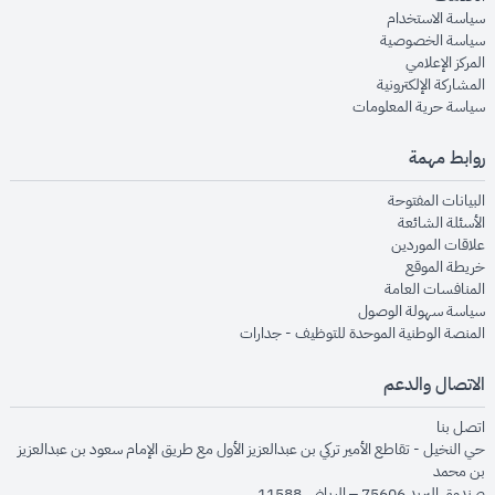
opens in new window
سياسة الاستخدام
opens in new window
سياسة الخصوصية
opens in new window
المركز الإعلامي
opens in new window
المشاركة الإلكترونية
opens in new window
سياسة حرية المعلومات
روابط مهمة
opens in new window
البيانات المفتوحة
opens in new window
الأسئلة الشائعة
opens in new window
علاقات الموردين
opens in new window
خريطة الموقع
opens in new window
المنافسات العامة
opens in new window
سياسة سهولة الوصول
opens in new window
المنصة الوطنية الموحدة للتوظيف - جدارات
الاتصال والدعم
opens in new window
اتصل بنا
حي النخيل - تقاطع الأمير تركي بن عبدالعزيز الأول مع طريق الإمام سعود بن عبدالعزيز
بن محمد
صندوق البريد 75606 – الرياض 11588