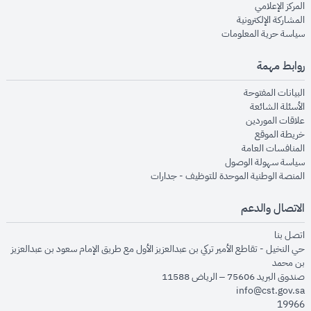
opens in new window
المركز الإعلامي
opens in new window
المشاركة الإلكترونية
opens in new window
سياسة حرية المعلومات
روابط مهمة
opens in new window
البيانات المفتوحة
opens in new window
الأسئلة الشائعة
opens in new window
علاقات الموردين
opens in new window
خريطة الموقع
opens in new window
المنافسات العامة
opens in new window
سياسة سهولة الوصول
opens in new window
المنصة الوطنية الموحدة للتوظيف - جدارات
الاتصال والدعم
opens in new window
اتصل بنا
حي النخيل - تقاطع الأمير تركي بن عبدالعزيز الأول مع طريق الإمام سعود بن عبدالعزيز
بن محمد
صندوق البريد 75606 – الرياض 11588
info@cst.gov.sa
19966