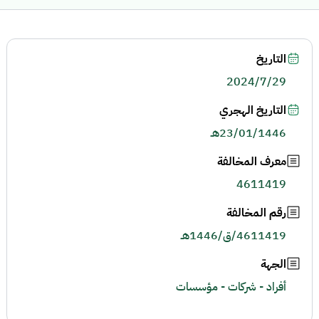
التاريخ
2024/7/29
التاريخ الهجري
23/01/1446هـ
معرف المخالفة
4611419
رقم المخالفة
4611419/ق/1446هـ
الجهة
أفراد - شركات - مؤسسات