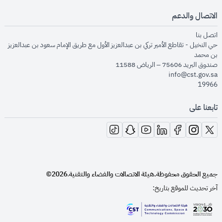
الاتصال والدعم
opens in new window
اتصل بنا
حي النخيل - تقاطع الأمير تركي بن عبدالعزيز الأول مع طريق الإمام سعود بن عبدالعزيز
بن محمد
صندوق البريد 75606 – الرياض 11588
info@cst.gov.sa
19966
تابعنا على
opens in new window
opens in new window
opens in new window
opens in new window
opens in new window
opens in new window
opens in new window
جميع الحقوق محفوظة.
هيئة الاتصالات والفضاء والتقنية
2026©
.
آخر تحديث للموقع بتاريخ:
opens in new window
opens in new window