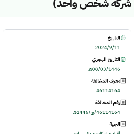
شركة شخص واحد)
التاريخ
2024/9/11
التاريخ الهجري
08/03/1446هـ
معرف المخالفة
46114164
رقم المخالفة
46114164/ق/1446هـ
الجهة
أفراد - شركات - مؤسسات