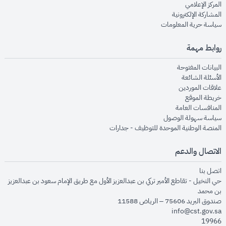
opens in new window
المركز الإعلامي
opens in new window
المشاركة الإلكترونية
opens in new window
سياسة حرية المعلومات
روابط مهمة
opens in new window
البيانات المفتوحة
opens in new window
الأسئلة الشائعة
opens in new window
علاقات الموردين
opens in new window
خريطة الموقع
opens in new window
المنافسات العامة
opens in new window
سياسة سهولة الوصول
opens in new window
المنصة الوطنية الموحدة للتوظيف - جدارات
الاتصال والدعم
opens in new window
اتصل بنا
حي النخيل - تقاطع الأمير تركي بن عبدالعزيز الأول مع طريق الإمام سعود بن عبدالعزيز
بن محمد
صندوق البريد 75606 – الرياض 11588
info@cst.gov.sa
19966