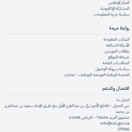
opens in new window
المركز الإعلامي
opens in new window
المشاركة الإلكترونية
opens in new window
سياسة حرية المعلومات
روابط مهمة
opens in new window
البيانات المفتوحة
opens in new window
الأسئلة الشائعة
opens in new window
علاقات الموردين
opens in new window
خريطة الموقع
opens in new window
المنافسات العامة
opens in new window
سياسة سهولة الوصول
opens in new window
المنصة الوطنية الموحدة للتوظيف - جدارات
الاتصال والدعم
opens in new window
اتصل بنا
حي النخيل - تقاطع الأمير تركي بن عبدالعزيز الأول مع طريق الإمام سعود بن عبدالعزيز
بن محمد
صندوق البريد 75606 – الرياض 11588
info@cst.gov.sa
19966