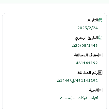
التاريخ
2025/2/24
التاريخ الهجري
25/08/1446هـ
معرف المخالفة
461141192
رقم المخالفة
461141192/ق/1446هـ
الجهة
أفراد - شركات - مؤسسات