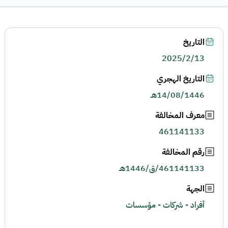
التاريخ
2025/2/13
التاريخ الهجري
14/08/1446هـ
معرف المخالفة
461141133
رقم المخالفة
461141133/ق/1446هـ
الجهة
أفراد - شركات - مؤسسات