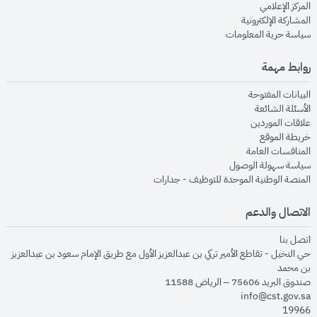
opens in new window
المركز الإعلامي
opens in new window
المشاركة الإلكترونية
opens in new window
سياسة حرية المعلومات
روابط مهمة
opens in new window
البيانات المفتوحة
opens in new window
الأسئلة الشائعة
opens in new window
علاقات الموردين
opens in new window
خريطة الموقع
opens in new window
المنافسات العامة
opens in new window
سياسة سهولة الوصول
opens in new window
المنصة الوطنية الموحدة للتوظيف - جدارات
الاتصال والدعم
opens in new window
اتصل بنا
حي النخيل - تقاطع الأمير تركي بن عبدالعزيز الأول مع طريق الإمام سعود بن عبدالعزيز
بن محمد
صندوق البريد 75606 – الرياض 11588
info@cst.gov.sa
19966