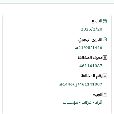
التاريخ
2025/2/20
التاريخ الهجري
21/08/1446هـ
معرف المخالفة
461141087
رقم المخالفة
461141087/ق/1446هـ
الجهة
أفراد - شركات - مؤسسات