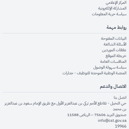
opens in new window
المركز الإعلامي
opens in new window
المشاركة الإلكترونية
opens in new window
سياسة حرية المعلومات
روابط مهمة
opens in new window
البيانات المفتوحة
opens in new window
الأسئلة الشائعة
opens in new window
علاقات الموردين
opens in new window
خريطة الموقع
opens in new window
المنافسات العامة
opens in new window
سياسة سهولة الوصول
opens in new window
المنصة الوطنية الموحدة للتوظيف - جدارات
الاتصال والدعم
opens in new window
اتصل بنا
حي النخيل - تقاطع الأمير تركي بن عبدالعزيز الأول مع طريق الإمام سعود بن عبدالعزيز
بن محمد
صندوق البريد 75606 – الرياض 11588
info@cst.gov.sa
19966