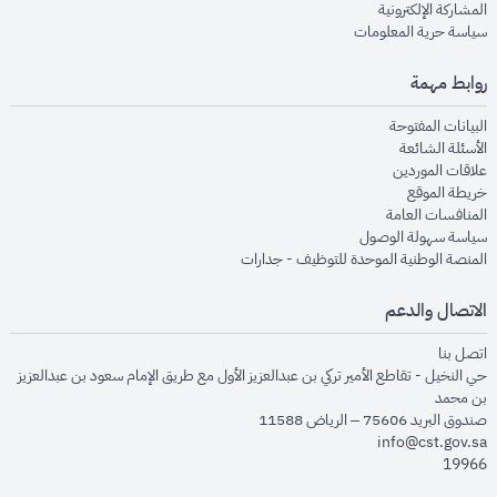
opens in new window
المشاركة الإلكترونية
opens in new window
سياسة حرية المعلومات
روابط مهمة
opens in new window
البيانات المفتوحة
opens in new window
الأسئلة الشائعة
opens in new window
علاقات الموردين
opens in new window
خريطة الموقع
opens in new window
المنافسات العامة
opens in new window
سياسة سهولة الوصول
opens in new window
المنصة الوطنية الموحدة للتوظيف - جدارات
الاتصال والدعم
opens in new window
اتصل بنا
حي النخيل - تقاطع الأمير تركي بن عبدالعزيز الأول مع طريق الإمام سعود بن عبدالعزيز
بن محمد
صندوق البريد 75606 – الرياض 11588
info@cst.gov.sa
19966