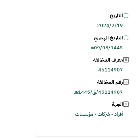
التاريخ
2024/2/19
التاريخ الهجري
09/08/1445هـ
معرف المخالفة
45114907
رقم المخالفة
45114907/ق/1445هـ
الجهة
أفراد - شركات - مؤسسات