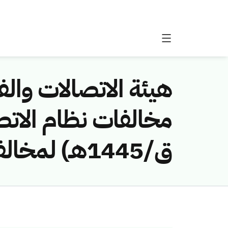
هيئة الاتصالات والفض
ق/1445هـ) لمخالفة (عمر حارس أحمد مقبول)