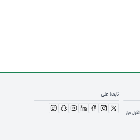
تابعنا على
opens in new window
opens in new window
opens in new window
opens in new window
opens in new window
opens in new window
opens in new window
الأول مع