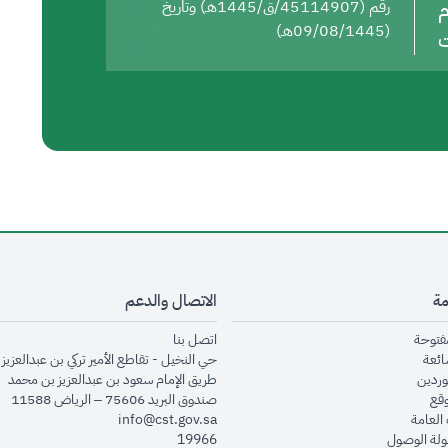
م
رقم (45114907/ق/1445هـ) وتاريخ
(09/08/1445هـ)
ت
مة
الاتصال والدعم
opens in new window
opens in new window
مفتوحة
اتصل بنا
opens in new window
ائعة
حي النخيل - تقاطع الأمير تركي بن عبدالعزيز 
opens in new window
وردين
طريق الإمام سعود بن عبدالعزيز بن محمد
opens in new window
وقع
صندوق البريد 75606 – الرياض 11588
opens in new window
العامة
info@cst.gov.sa
opens in new window
لة الوصول
19966