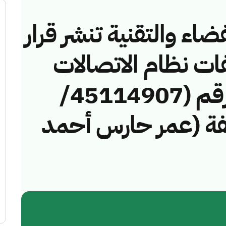
ضاء والتقنية تنشر قرار
فات نظام الاتصالات
وتقنية المعلومات رقم (45114907/
لمخالفة (عمر حارس أحمد