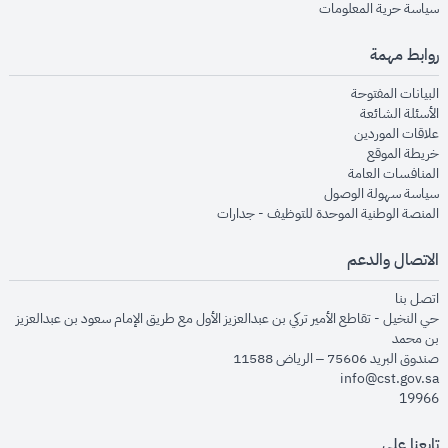
opens in new window
سياسة حرية المعلومات
روابط مهمة
opens in new window
البيانات المفتوحة
opens in new window
الأسئلة الشائعة
opens in new window
علاقات الموردين
opens in new window
خريطة الموقع
opens in new window
المنافسات العامة
opens in new window
سياسة سهولة الوصول
opens in new window
المنصة الوطنية الموحدة للتوظيف - جدارات
الاتصال والدعم
opens in new window
اتصل بنا
حي النخيل - تقاطع الأمير تركي بن عبدالعزيز الأول مع طريق الإمام سعود بن عبدالعزيز
بن محمد
صندوق البريد 75606 – الرياض 11588
info@cst.gov.sa
19966
تابعنا على