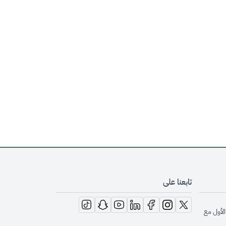
تابعنا على
opens in new window
opens in new window
opens in new window
opens in new window
opens in new window
opens in new window
opens in new window
الأول مع