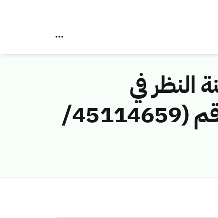
ة النظر في
مخالفات نظام الاتصالات وتقنية المعلومات رقم (45114659/