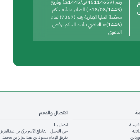
م
رقم (45114659/ق/1445هـ) وتاريخ
(18/08/1445هـ) الصادر بشأنه حكم
ت
محكمة العليا الإدارية رقم (7367) لعام
(1446)هـ القاضي بتأييد الحكم برفض
الدعوى
مة
الاتصال والدعم
opens in new window
opens in new window
مفتوحة
اتصل بنا
opens in new window
ائعة
حي النخيل - تقاطع الأمير تركي بن عبدالعزيز 
opens in new window
وردين
طريق الإمام سعود بن عبدالعزيز بن محمد