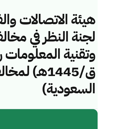
هيئة الاتصالات والف
لجنة النظر في مخال
ق/1445هـ) لم
السعودية)