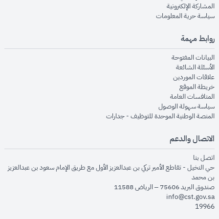
opens in new window
المشاركة الإلكترونية
opens in new window
سياسة حرية المعلومات
روابط مهمة
opens in new window
البيانات المفتوحة
opens in new window
الأسئلة الشائعة
opens in new window
علاقات الموردين
opens in new window
خريطة الموقع
opens in new window
المنافسات العامة
opens in new window
سياسة سهولة الوصول
opens in new window
المنصة الوطنية الموحدة للتوظيف - جدارات
الاتصال والدعم
opens in new window
اتصل بنا
حي النخيل - تقاطع الأمير تركي بن عبدالعزيز الأول مع طريق الإمام سعود بن عبدالعزيز
بن محمد
صندوق البريد 75606 – الرياض 11588
info@cst.gov.sa
19966